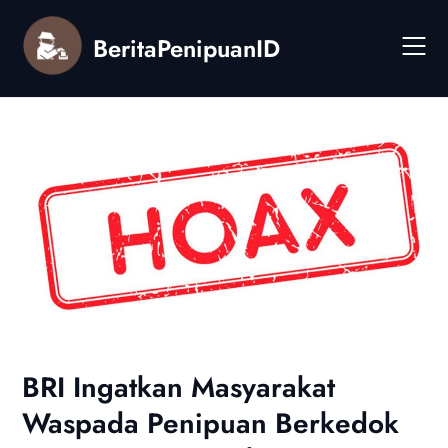
Skip
to
BeritaPenipuanID
content
BRI Ingatkan Masyarakat
Waspada Penipuan Berkedok