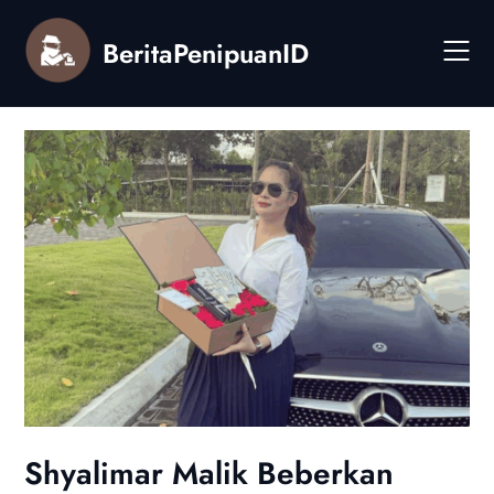
Skip
to
BeritaPenipuanID
content
Shyalimar Malik Beberkan