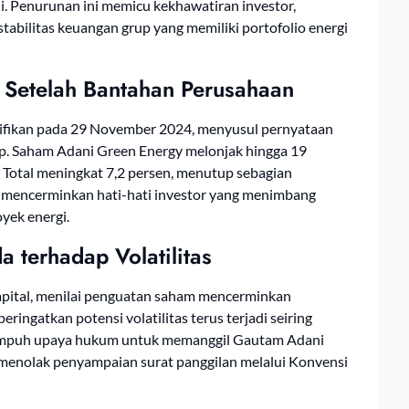
i. Penurunan ini memicu kekhawatiran investor,
abilitas keuangan grup yang memiliki portofolio energi
h Setelah Bantahan Perusahaan
ifikan pada 29 November 2024, menyusul pernyataan
. Saham Adani Green Energy melonjak hingga 19
i Total meningkat 7,2 persen, menutup sebagian
ni mencerminkan hati-hati investor yang menimbang
yek energi.
 terhadap Volatilitas
apital, menilai penguatan saham mencerminkan
ingatkan potensi volatilitas terus terjadi seiring
empuh upaya hukum untuk memanggil Gautam Adani
 menolak penyampaian surat panggilan melalui Konvensi