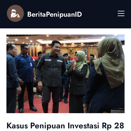
Skip
to
BeritaPenipuanID
content
Kasus Penipuan Investasi Rp 28