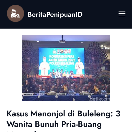
Skip
to
BeritaPenipuanID
content
Kasus Menonjol di Buleleng: 3
Wanita Bunuh Pria-Buang