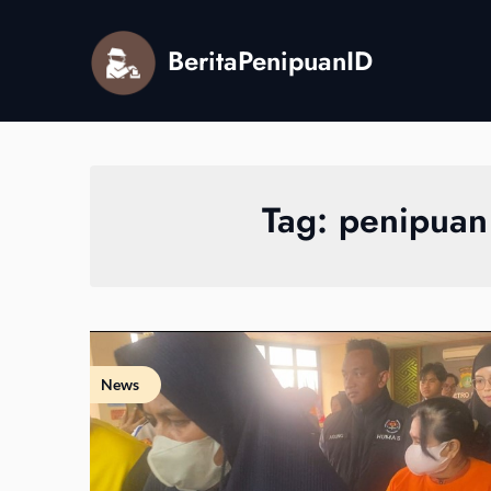
Skip
to
BeritaPenipuanID
content
Tag:
penipuan
News