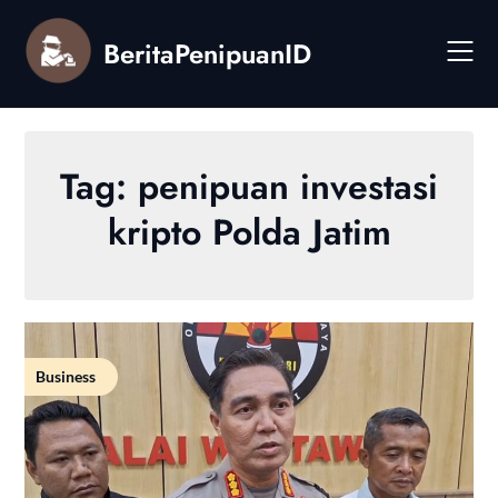
Skip
to
BeritaPenipuanID
content
Tag:
penipuan investasi
kripto Polda Jatim
Business