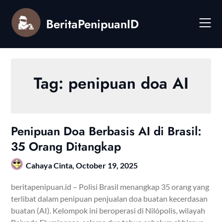
Skip
to
BeritaPenipuanID
content
Tag:
penipuan doa AI
Penipuan Doa Berbasis AI di Brasil:
35 Orang Ditangkap
Cahaya Cinta,
October 19, 2025
beritapenipuan.id – Polisi Brasil menangkap 35 orang yang
terlibat dalam penipuan penjualan doa buatan kecerdasan
buatan (AI). Kelompok ini beroperasi di Nilópolis, wilayah