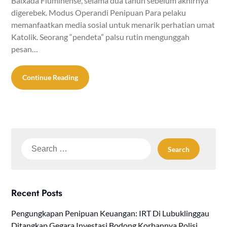
Baixada Fluminense, selama dua tahun sebelum akhirnya
digerebek. Modus Operandi Penipuan Para pelaku
memanfaatkan media sosial untuk menarik perhatian umat
Katolik. Seorang “pendeta” palsu rutin mengunggah
pesan…
Continue Reading
Search
for:
Recent Posts
Pengungkapan Penipuan Keuangan: IRT Di Lubuklinggau
Ditangkap Gegara Investasi Bodong Korbannya Polisi