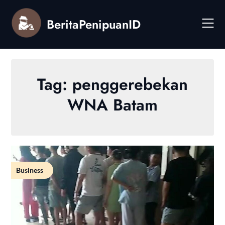
Skip
to
BeritaPenipuanID
content
Tag:
penggerebekan
WNA Batam
Business